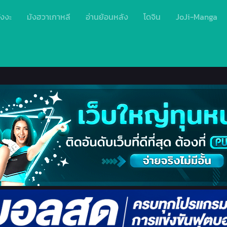
ังงะ
มังฮวาเกาหลี
อ่านย้อนหลัง
โดจิน
JoJi-Manga