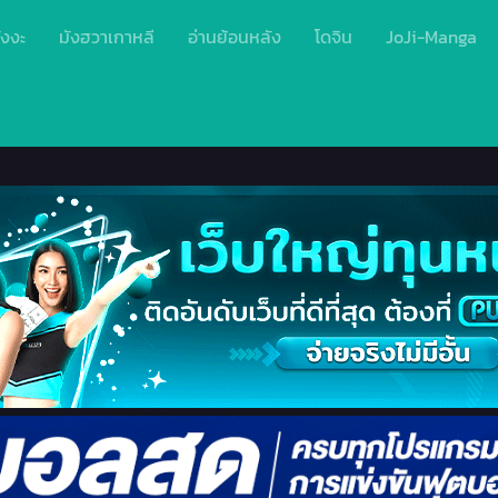
ังงะ
มังฮวาเกาหลี
อ่านย้อนหลัง
โดจิน
JoJi-Manga