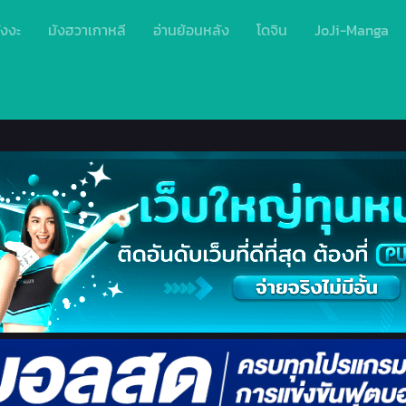
ังงะ
มังฮวาเกาหลี
อ่านย้อนหลัง
โดจิน
JoJi-Manga