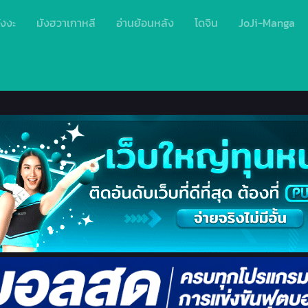
ังงะ
มังฮวาเกาหลี
อ่านย้อนหลัง
โดจิน
JoJi-Manga