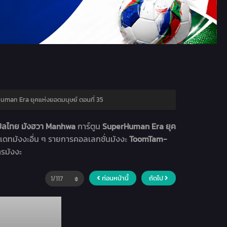
man Era ยุคแห่งยอดมนุษย์ ตอนที่ 35
แปลไทย มังฮวา Manhwa
การ์ตูน
SuperHuman Era ยุค
พเดทมังงะอื่น ๆ รายการคอลเลกชั่นมังงะ
ToomTam-
ารมังงะ
ก่อนหน้านี้
ถัดไป