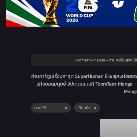
ToomTam-Manga – อ่านการ์ตูนออนไล
อ่านการ์ตูนเรื่องล่าสุด
SuperHuman Era ยุคแห่งยอดมน
แห่งยอดมนุษย์
อัปเดตเสมอที่
ToomTam-Manga - อ
Manga