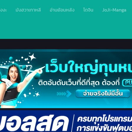
ังงะ
มังฮวาเกาหลี
อ่านย้อนหลัง
โดจิน
JoJi-Manga