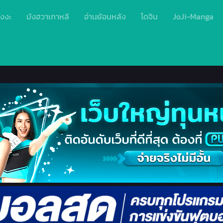
ังงะ
มังฮวาเกาหลี
อ่านย้อนหลัง
โดจิน
JoJi-Manga