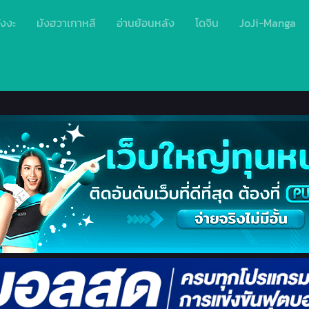
ังงะ
มังฮวาเกาหลี
อ่านย้อนหลัง
โดจิน
JoJi-Manga