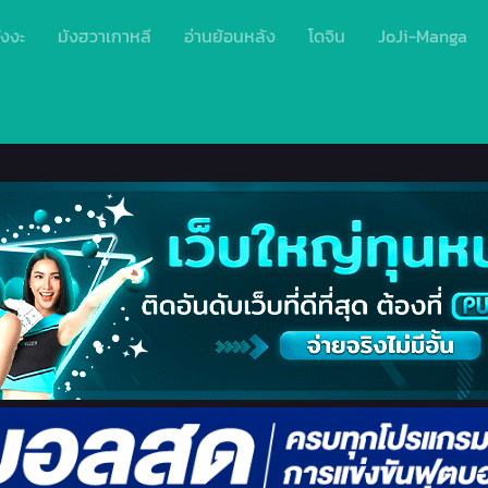
ังงะ
มังฮวาเกาหลี
อ่านย้อนหลัง
โดจิน
JoJi-Manga