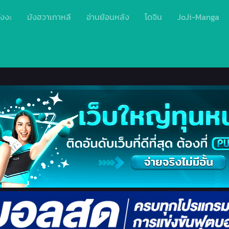
ังงะ
มังฮวาเกาหลี
อ่านย้อนหลัง
โดจิน
JoJi-Manga