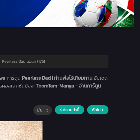
›
Peerless Dad ตอนที่ (176)
hwa
การ์ตูน
Peerless Dad | ท่านพ่อไร้เทียมทาน
อัปเดต
ารคอลเลกชั่นมังงะ
ToomTam-Manga - อ่านการ์ตูน
ก่อนหน้านี้
ถัดไป