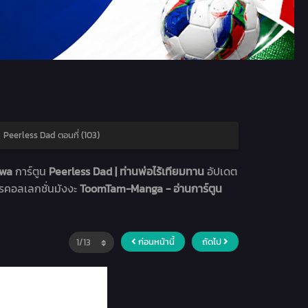
›
Peerless Dad ตอนที่ (103)
hwa
การ์ตูน
Peerless Dad | ท่านพ่อไร้เทียมทาน
อัปเดต
ารคอลเลกชั่นมังงะ
ToomTam-Manga - อ่านการ์ตูน
ก่อนหน้านี้
ถัดไป