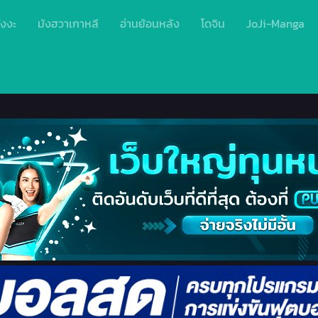
ังงะ
มังฮวาเกาหลี
อ่านย้อนหลัง
โดจิน
JoJi-Manga