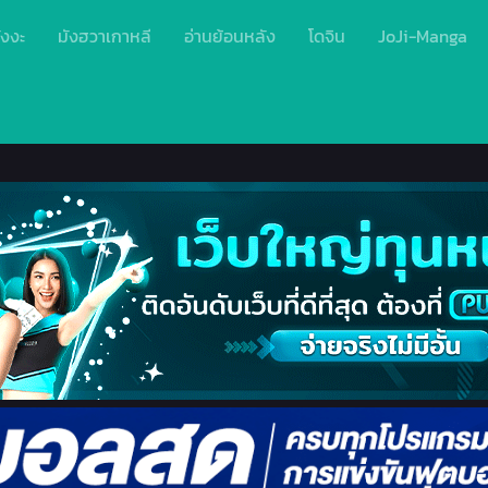
ังงะ
มังฮวาเกาหลี
อ่านย้อนหลัง
โดจิน
JoJi-Manga