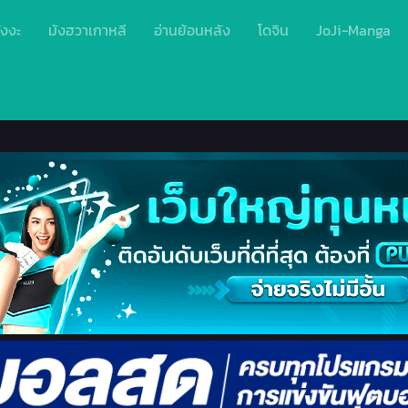
ังงะ
มังฮวาเกาหลี
อ่านย้อนหลัง
โดจิน
JoJi-Manga