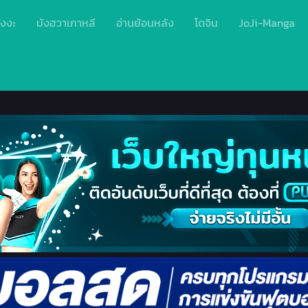
ังงะ
มังฮวาเกาหลี
อ่านย้อนหลัง
โดจิน
JoJi-Manga