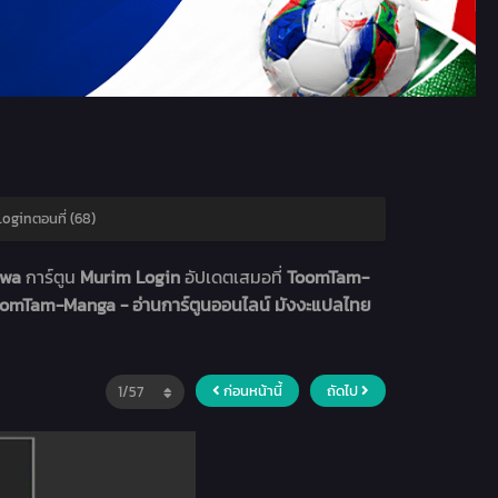
oginตอนที่ (68)
hwa
การ์ตูน
Murim Login
อัปเดตเสมอที่
ToomTam-
omTam-Manga - อ่านการ์ตูนออนไลน์ มังงะแปลไทย
ก่อนหน้านี้
ถัดไป