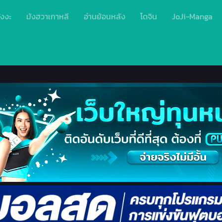
ังงะ
มังฮวาเกาหลี
อ่านย้อนหลัง
โดจิน
JoJi-Manga