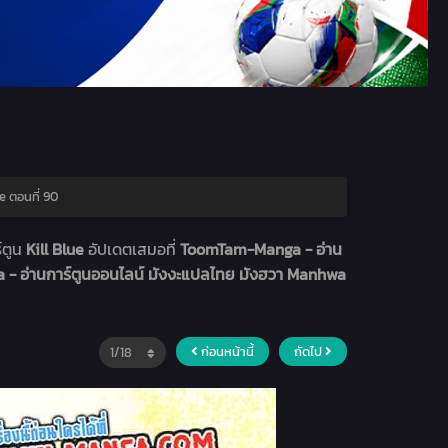
e ตอนที่ 90
์ตูน
Kill Blue
อัปเดตเสมอที่
ToomTam-Manga - อ่าน
 อ่านการ์ตูนออนไลน์ มังงะแปลไทย มังฮวา Manhwa
ก่อนหน้านี้
ถัดไป