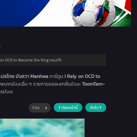
ด
 on OCD to Become the King ตอนที่9
ะแปลไทย มังฮวา Manhwa
การ์ตูน
I Rely on OCD to
อัพเดทมังงะอื่น ๆ รายการคอลเลกชั่นมังงะ
ToomTam-
ารมังงะ
ก่อนหน้านี้
ถัดไป