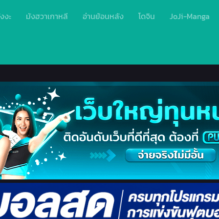
ังงะ
มังฮวาเกาหลี
อ่านย้อนหลัง
โดจิน
JoJi-Manga