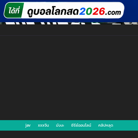
jav
xxxจีน
มังงะ
ซีรีย์ออนไลน์
คลิปหลุด