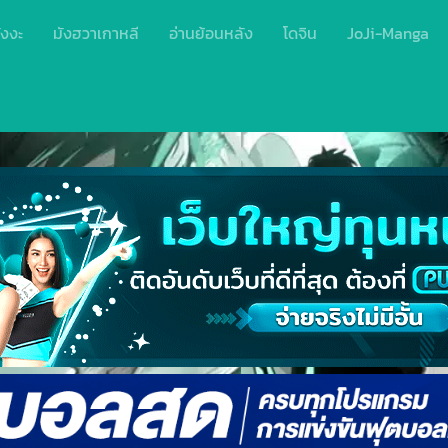
ังงะ
มังฮวาเกาหลี
อ่านย้อนหลัง
โดจิน
JoJi-Manga